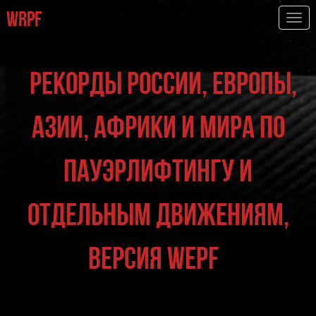
WRPF
Togg
navi
Рекорды России, Европы,
Азии, Африки и мира по
пауэрлифтингу и
отдельным движениям,
версия WEPF