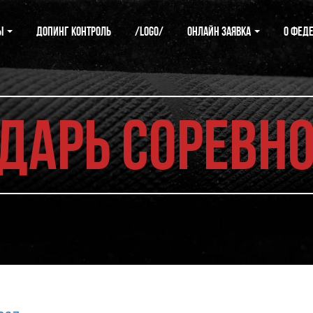
ы
Допинг контроль
/logo/
Онлайн заявка
О фед
дарь соревн