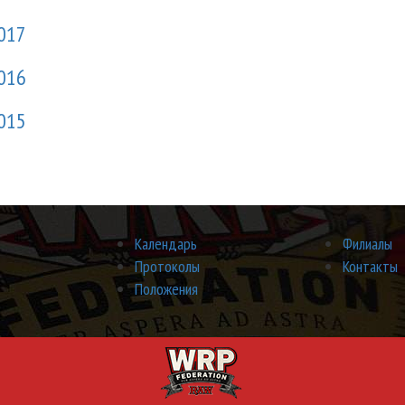
017
016
015
Календарь
Филиалы
Протоколы
Контакты
Положения