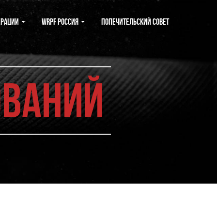
ерации
WRPF Россия
Попечительский совет
ований